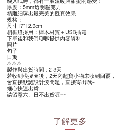
晚入眠時，都有一股溫暖與甜蜜的感受！
厚度：5mm透明壓克力
精雕細琢出最完美的擬真效果
規格：
尺寸17*12.9cm
相框燈採用：櫸木材質＋USB插電
下單後和我們聊聊提供內容資料
照片
句子
日期
⚠️⚠️⚠️
製作與出貨時間 : 2-3天
若收到模擬圖後，2天內超寶小物未收到回覆，
會直接默認設計沒問題，直接寄出哦~
細心快速出貨
請留意六、日不出貨喔~~
了解更多