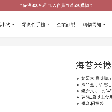
全館滿800免運 加入會員再送$20購物金
活小物
零食伴手禮
企業訂製
購物需知
海苔米捲
🔸 奶蛋素 賞味期:
🔸 滿11盒，請選
🔸 鐵盒尺寸: 長24*
🔸 建議1歲以上食
🔸 鐵盒:附提袋